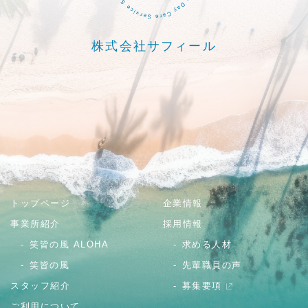
株式会社サフィール
トップページ
企業情報
事業所紹介
採用情報
笑皆の風 ALOHA
求める人材
笑皆の風
先輩職員の声
スタッフ紹介
募集要項
ご利用について